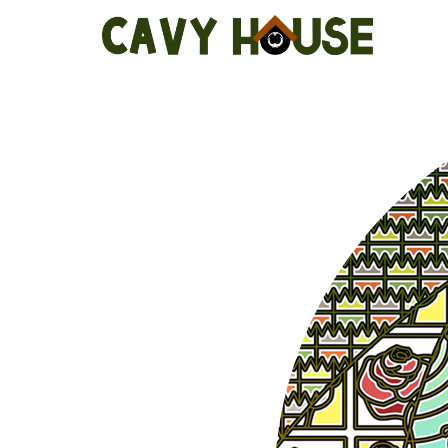
コ
ン
テ
ン
ツ
へ
ス
キ
ッ
プ