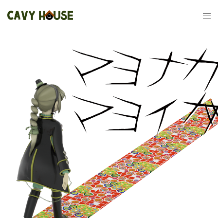
コ
ン
テ
ン
ツ
へ
ス
キ
ッ
プ