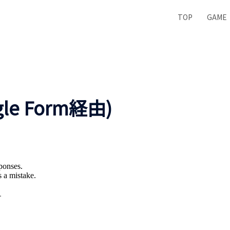
TOP
GAME
e Form経由)