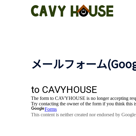
コ
ン
テ
ン
ツ
へ
ス
キ
メールフォーム(Googl
ッ
プ